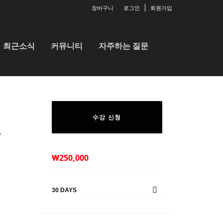
장바구니
로그인
회원가입
최근소식
커뮤니티
자주하는 질문
수강 신청
r
₩
250,000
30 DAYS