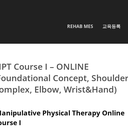
REHAB MES
교육등록
PT Course I – ONLINE
Foundational Concept, Shoulde
omplex, Elbow, Wrist&Hand)
anipulative Physical Therapy Online
ourse I