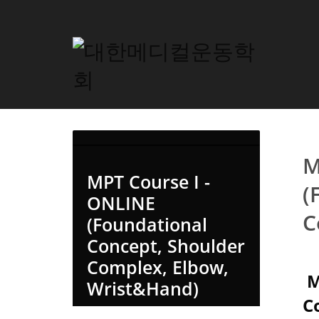
M
MPT Course I -
(
ONLINE
C
(Foundational
Concept, Shoulder
Complex, Elbow,
M
Wrist&Hand)
C