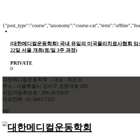
{"post_type":"course","taxonomy":"course-cat","term":"offline","fe
[대한메디컬운동학회] 국내 유일의 미국물리치료사협회 임상의료지침(CPGs
22일 서울 개최(토/일 3주 과정)
PRIVATE
0
대한메디컬운동학회 | 대표 : 최돈모
주소 : 서울특별시 강서구 공항대로 209
사업자등록번호 : 206-38-93037
대표전화 : 02-3663-7325
top