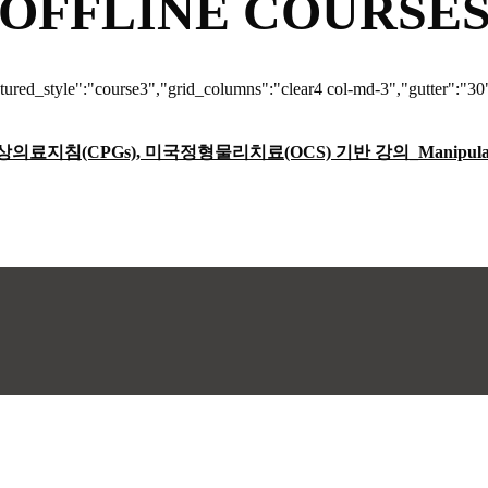
OFFLINE COURSE
atured_style":"course3","grid_columns":"clear4 col-md-3","gutter":"3
), 미국정형물리치료(OCS) 기반 강의_Manipulative Physical