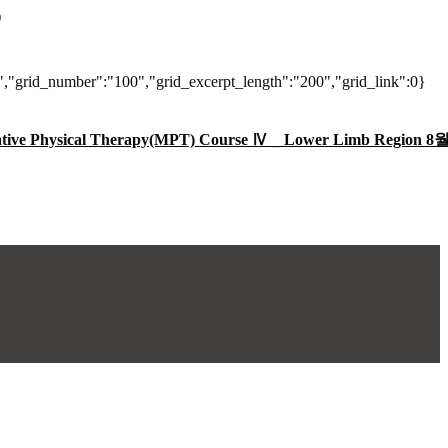
S
0","grid_number":"100","grid_excerpt_length":"200","grid_link":0}
 Therapy(MPT) Course Ⅳ _ Lower Limb Region 8