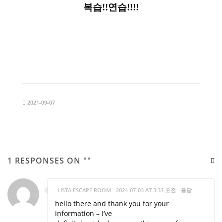
복습!!연습!!!!
2021-09-07
1 RESPONSES ON ""
LISTA ESCAPE ROOM
2024-07-03 AT 3:33 오전
응답
hello there and thank you for your
information – I’ve