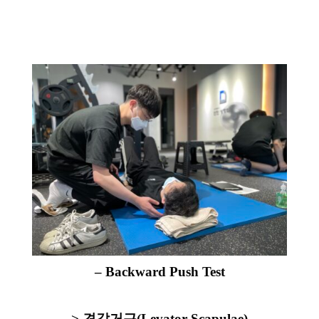
– Backward Push Test
> 견갑거근(Levator Scapulae)