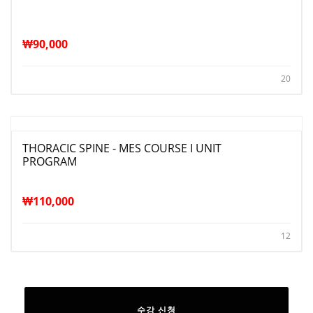
₩
90,000
20
THORACIC SPINE - MES COURSE I UNIT
PROGRAM
₩
110,000
12
수강 신청