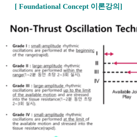
[ Foundational Concept 이론강의]