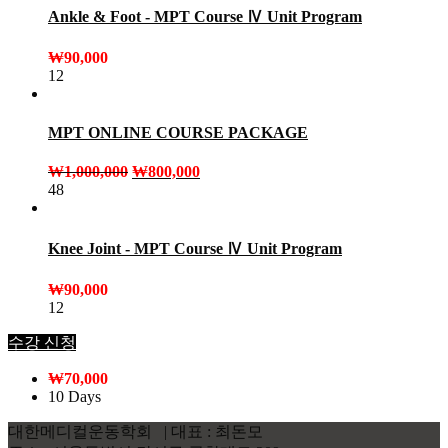
Ankle & Foot - MPT Course Ⅳ Unit Program
₩
90,000
12
MPT ONLINE COURSE PACKAGE
₩
1,000,000
₩
800,000
48
Knee Joint - MPT Course Ⅳ Unit Program
₩
90,000
12
수강 신청
₩
70,000
10 Days
대한메디컬운동학회 | 대표 : 최돈모