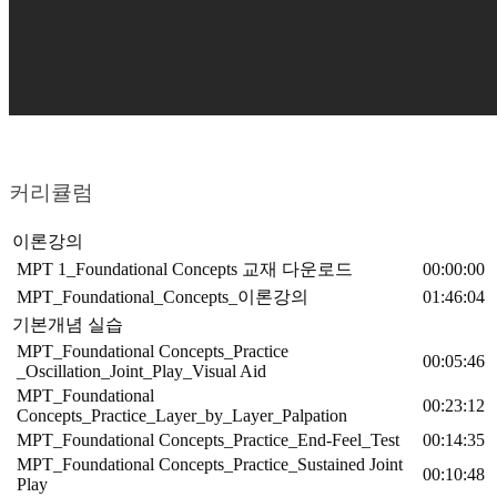
커리큘럼
이론강의
MPT 1_Foundational Concepts 교재 다운로드
00:00:00
MPT_Foundational_Concepts_이론강의
01:46:04
기본개념 실습
MPT_Foundational Concepts_Practice
00:05:46
_Oscillation_Joint_Play_Visual Aid
MPT_Foundational
00:23:12
Concepts_Practice_Layer_by_Layer_Palpation
MPT_Foundational Concepts_Practice_End-Feel_Test
00:14:35
MPT_Foundational Concepts_Practice_Sustained Joint
00:10:48
Play