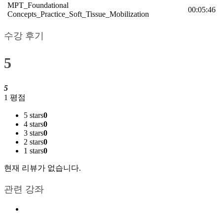
MPT_Foundational
00:05:46
Concepts_Practice_Soft_Tissue_Mobilization
수강 후기
5
5
1 평점
5 stars
0
4 stars
0
3 stars
0
2 stars
0
1 stars
0
현재 리뷰가 없습니다.
관련 강좌