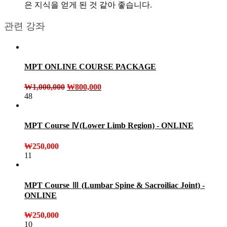
은 지식을 얻게 된 것 같아 좋습니다.
관련 강좌
MPT ONLINE COURSE PACKAGE
₩
1,000,000
₩
800,000
48
MPT Course Ⅳ(Lower Limb Region) - ONLINE
₩
250,000
11
MPT Course Ⅲ (Lumbar Spine & Sacroiliac Joint) -
ONLINE
₩
250,000
10