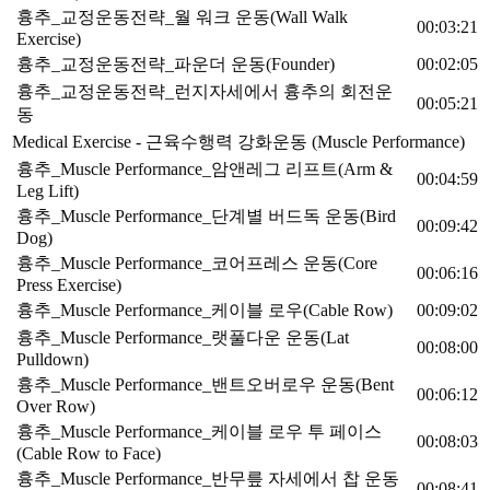
흉추_교정운동전략_월 워크 운동(Wall Walk
00:03:21
Exercise)
흉추_교정운동전략_파운더 운동(Founder)
00:02:05
흉추_교정운동전략_런지자세에서 흉추의 회전운
00:05:21
동
Medical Exercise - 근육수행력 강화운동 (Muscle Performance)
흉추_Muscle Performance_암앤레그 리프트(Arm &
00:04:59
Leg Lift)
흉추_Muscle Performance_단계별 버드독 운동(Bird
00:09:42
Dog)
흉추_Muscle Performance_코어프레스 운동(Core
00:06:16
Press Exercise)
흉추_Muscle Performance_케이블 로우(Cable Row)
00:09:02
흉추_Muscle Performance_랫풀다운 운동(Lat
00:08:00
Pulldown)
흉추_Muscle Performance_밴트오버로우 운동(Bent
00:06:12
Over Row)
흉추_Muscle Performance_케이블 로우 투 페이스
00:08:03
(Cable Row to Face)
흉추_Muscle Performance_반무릎 자세에서 찹 운동
00:08:41