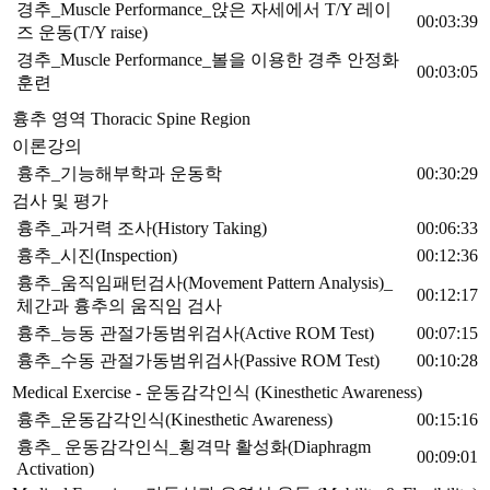
경추_Muscle Performance_앉은 자세에서 T/Y 레이
00:03:39
즈 운동(T/Y raise)
경추_Muscle Performance_볼을 이용한 경추 안정화
00:03:05
훈련
흉추 영역 Thoracic Spine Region
이론강의
흉추_기능해부학과 운동학
00:30:29
검사 및 평가
흉추_과거력 조사(History Taking)
00:06:33
흉추_시진(Inspection)
00:12:36
흉추_움직임패턴검사(Movement Pattern Analysis)_
00:12:17
체간과 흉추의 움직임 검사
흉추_능동 관절가동범위검사(Active ROM Test)
00:07:15
흉추_수동 관절가동범위검사(Passive ROM Test)
00:10:28
Medical Exercise - 운동감각인식 (Kinesthetic Awareness)
흉추_운동감각인식(Kinesthetic Awareness)
00:15:16
흉추_ 운동감각인식_횡격막 활성화(Diaphragm
00:09:01
Activation)