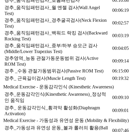
경추_움직임패턴검사_호흡패턴검사
00:10:08
경추_움직임패턴검사_월 엔젤 검사(Wall Angel
00:06:19
Test)
경추_움직임패턴검사_경추굴곡검사(Neck Flexion
00:02:57
Test)
경추_움직임패턴검사_백워드 락킹 검사(Backward
00:03:19
Rocking Test)
경추_움직임패턴검사_중부/하부 승모근 검사
00:04:05
(Middle/Lower Trapezius Test)
경추영역_능동 관절가동운동범위 검사(Active
00:09:14
ROM Test)
경추 _수동 관절가동범위검사(Passive ROM Test)
06:15:00
경추_ 근육길이검사(Muscle Length Test)
00:19:32
Medical Exercise - 운동감각인식 (Kinesthetic Awareness)
경추_운동감각인식(Kinesthetic Awareness)_정상적
00:09:10
인 움직임
경추_ 운동감각인식_횡격막 활성화(Diaphragm
00:09:01
Activation)
Medical Exercise - 가동성과 유연성 운동 (Mobility & Flexibility)
경추_가동성과 유연성 운동_볼과 롤러의 활용(Ball
00:07:46