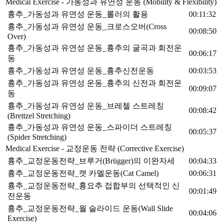
Medical Exercise - 가동성과 유연성 운동 (Mobility & Flexibility)
흉추_가동성과 유연성 운동_롤러의 활용
00:11:32
흉추_가동성과 유연성 운동_크로스오버(Cross
00:08:50
Over)
흉추_가동성과 유연성 운동_흉추의 굴곡과 회전운
00:06:17
동
흉추_가동성과 유연성 운동_흉추신전운동
00:03:53
흉추_가동성과 유연성 운동_흉추의 신전과 회전운
00:09:07
동
흉추_가동성과 유연성 운동_브레첼 스트레칭
00:08:42
(Brettzel Stretching)
흉추_가동성과 유연성 운동_스파이더 스트레칭
00:05:37
(Spider Stretching)
Medical Exercise - 교정운동 전략 (Corrective Exercise)
흉추_교정운동전략_브루거(Brügger)의 이완자세
00:04:33
흉추_교정운동전략_캣 카멜운동(Cat Camel)
00:06:31
흉추_교정운동전략_흉요추 접합부의 선택적인 신
00:01:49
전운동
흉추_교정운동전략_월 슬라이드 운동(Wall Slide
00:04:06
Exercise)