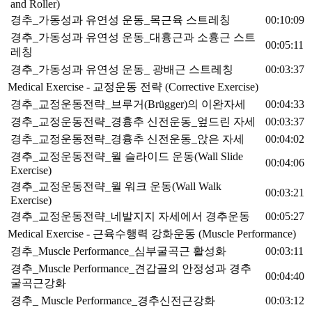
and Roller)
경추_가동성과 유연성 운동_목근육 스트레칭
00:10:09
경추_가동성과 유연성 운동_대흉근과 소흉근 스트
00:05:11
레칭
경추_가동성과 유연성 운동_ 광배근 스트레칭
00:03:37
Medical Exercise - 교정운동 전략 (Corrective Exercise)
경추_교정운동전략_브루거(Brügger)의 이완자세
00:04:33
경추_교정운동전략_경흉추 신전운동_엎드린 자세
00:03:37
경추_교정운동전략_경흉추 신전운동_앉은 자세
00:04:02
경추_교정운동전략_월 슬라이드 운동(Wall Slide
00:04:06
Exercise)
경추_교정운동전략_월 워크 운동(Wall Walk
00:03:21
Exercise)
경추_교정운동전략_네발지지 자세에서 경추운동
00:05:27
Medical Exercise - 근육수행력 강화운동 (Muscle Performance)
경추_Muscle Performance_심부굴곡근 활성화
00:03:11
경추_Muscle Performance_견갑골의 안정성과 경추
00:04:40
굴곡근강화
경추_ Muscle Performance_경추신전근강화
00:03:12