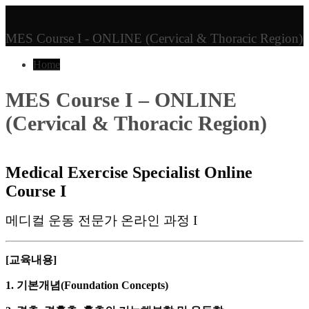
MES Course I - ONLINE (Cervical & Thoracic Region)
Home
MES Course I – ONLINE
(Cervical & Thoracic Region)
Medical Exercise Specialist Online
Course I
메디컬 운동 전문가 온라인 과정 I
[교육내용]
1. 기본개념(Foundation Concepts)