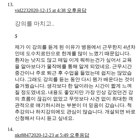
vid223
2020-12-15 at 4:38 오후
응답
강의를 마치고..
5
제가 이 강의를 듣게 된 이유가 병원에서 근무한지 4년차
인데 도수치료만으로 한계를 많이 느꼈기 때문입니다.
환자는 낫지도 않고 매일 이게 뭐하는건가 싶어서 교육
을 알아보다가 물작메를 통해 알게 되었네요. 근무시간
중간이나 주로 퇴근 후 수업을 들었는데 쉽지는 않았습
니다. 그래도 강의를 듣는 동안 다시 뭔가 배운다는 것이
즐거웠습니다. 생각보다 한 달이라는 시간이 짧게 느껴
질 정도였네요. 내용도 좋았지만 가장 인상 깊었던건 강
의 흐름이 끊김이 없었고 무엇보다 사견 없이 최대한 객
관적으로 얘기하시려는 부분이 더 믿음이 갔습니다. 척
추강의나 하지강의에도 관심이 많습니다. 개설되면 바로
신청해서 다시 듣고 싶네요.
nkr8847
2020-12-23 at 5:49 오후
응답