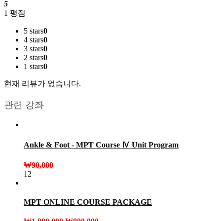
5
1 평점
5 stars
0
4 stars
0
3 stars
0
2 stars
0
1 stars
0
현재 리뷰가 없습니다.
관련 강좌
Ankle & Foot - MPT Course Ⅳ Unit Program
₩
90,000
12
MPT ONLINE COURSE PACKAGE