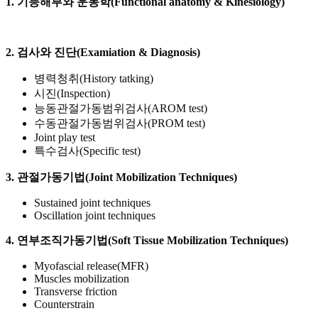
1. 기능해부와 운동학(Functional anatomy & Kinesiology)
2. 검사와 진단(Examiation & Diagnosis)
병력청취(History tatking)
시진(Inspection)
능동관절가동범위검사(AROM test)
수동관절가동범위검사(PROM test)
Joint play test
특수검사(Specific test)
3. 관절가동기법(Joint Mobilization Techniques)
Sustained joint techniques
Oscillation joint techniques
4. 연부조직가동기법(Soft Tissue Mobilization Techniques)
Myofascial release(MFR)
Muscles mobilization
Transverse friction
Counterstrain