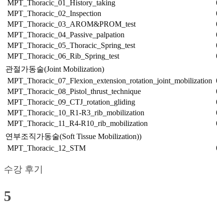
MPT_Thoracic_01_History_taking
MPT_Thoracic_02_Inspection
MPT_Thoracic_03_AROM&PROM_test
MPT_Thoracic_04_Passive_palpation
MPT_Thoracic_05_Thoracic_Spring_test
MPT_Thoracic_06_Rib_Spring_test
관절가동술(Joint Mobilization)
MPT_Thoracic_07_Flexion_extension_rotation_joint_mobilization
MPT_Thoracic_08_Pistol_thrust_technique
MPT_Thoracic_09_CTJ_rotation_gliding
MPT_Thoracic_10_R1-R3_rib_mobilization
MPT_Thoracic_11_R4-R10_rib_mobilization
연부조직가동술(Soft Tissue Mobilization))
MPT_Thoracic_12_STM
수강 후기
5