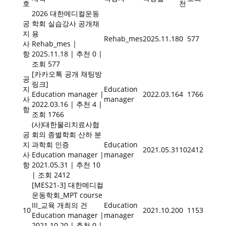
호
천
2026 대한메디컬운동
공
학회 실습강사 공개채
지
용
Rehab_mes
2025.11.18
0
577
사
Rehab_mes
|
항
2025.11.18
|
추천 0
|
조회 577
[카카오톡 공개 채팅방
공
링크]
지
Education
Education manager
|
2022.03.16
4
1766
사
manager
2022.03.16
|
추천 4
|
항
조회 1766
(사)대한물리치료사협
공
회의 종별학회 산하 분
지
과학회 인증
Education
2021.05.31
10
2412
사
Education manager
|
manager
항
2021.05.31
|
추천 10
|
조회 2412
[MES21-3] 대한메디컬
운동학회_MPT course
III_교육 개최의 건
Education
10
2021.10.20
0
1153
Education manager
|
manager
2021.10.20
|
추천 0
|