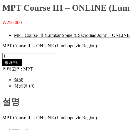
MPT Course III – ONLINE (Lumb
₩
250,000
MPT Course Ⅲ (Lumbar Spine & Sacroiliac Joint) – ONLINE
MPT Course III – ONLINE (Lumbopelvic Region)
MPT
Course
장바구니
III
카테고리:
MPT
-
ONLINE
설명
(Lumbopelvic
상품평 (0)
Region)
수
량
설명
MPT Course III – ONLINE (Lumbopelvic Region)