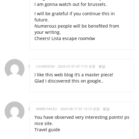
I am gonna watch out for brussels.
I will be grateful if you continue this in
future.
Numerous people will be benefited from
your writing.
Cheers!
Lista escape roomów
LOURDESM
2024-07-07 AT 7:15 오전
응답
I like this web blog it’s a master piece!
Glad I discovered this on google.
.
WWW.F44.EU
2024-08-17 AT 12:13 오전
응답
You have observed very interesting points! ps
nice site.
Travel guide