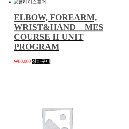
ELBOW, FOREARM,
WRIST&HAND – MES
COURSE II UNIT
PROGRAM
₩
80,000
장바구니